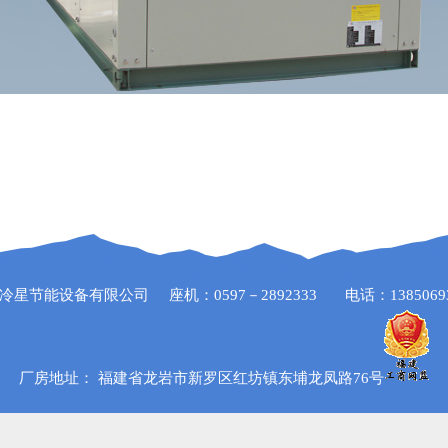
星节能设备有限公司 座机：0597－2892333 电话：138506
厂房地址： 福建省龙岩市新罗区红坊镇东埔龙凤路76号