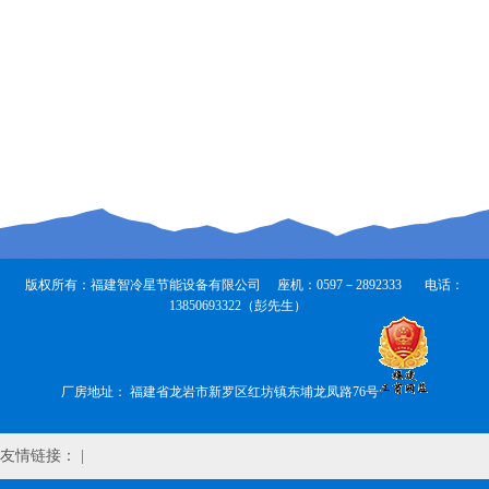
版权所有：福建智冷星节能设备有限公司 座机：0597－2892333 电话：
13850693322（彭先生）
厂房地址： 福建省龙岩市新罗区红坊镇东埔龙凤路76号
友情链接： |